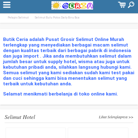
Terpopuler:
Selimut Tiger Biru BCA 160×200
Selimut Flanel Anak Fairytale Uk. 120&#
Pelapis Selimut
Selimut Bulu Polos Daily Biru Bca
Butik Ceria adalah Pusat Grosir Selimut Online Murah
terlengkap yang menyediakan berbagai macam selimut
dengan kualitas terbaik dari berbagai pabrik di indonesia
dan juga import . Jika anda membutuhkan selimut dalam
jumlah besar untuk supply hotel, wisma atau juga untuk
kebutuhan pribadi anda, silahkan langsung hubungi kami.
Semua selimut yang kami sediakan sudah kami test pakai
dan cuci sehingga kami bisa menentukan selimut yang
terbaik untuk kebutuhan anda.
Selamat menikmati berbelanja di toko online kami.
Selimut Hotel
Lihat Selengkapnya >>