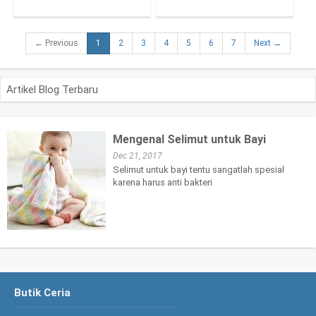
← Previous
1
2
3
4
5
6
7
Next →
Artikel Blog Terbaru
Mengenal Selimut untuk Bayi
Dec 21, 2017
Selimut untuk bayi tentu sangatlah spesial
karena harus anti bakteri
Butik Ceria